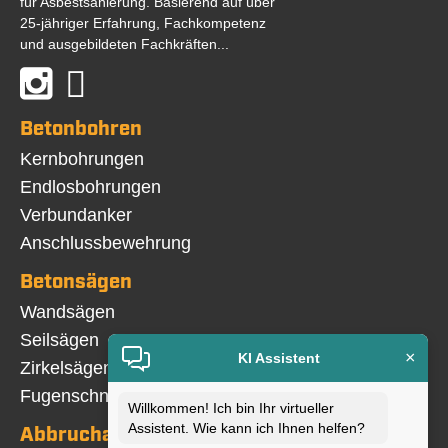
für Asbestsanierung. Basierend auf über
25-jähriger Erfahrung, Fachkompetenz
und ausgebildeten Fachkräften...
Betonbohren
Navigation
Kernbohrungen
überspringen
Endlosbohrungen
Verbundanker
Anschlussbewehrung
Betonsägen
Navigation
Wandsägen
überspringen
Seilsägen
×
KI Assistent
Zirkelsägen
Fugenschneiden
Willkommen! Ich bin Ihr virtueller
Assistent. Wie kann ich Ihnen helfen?
Abbrucharbeiten