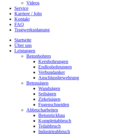
Videos
Service
Karriere / Jobs
Kontakt
FAQ
Tragwerksplanung
Startseite
Über uns
Leistungen
Betonbohren
Kernbohrungen
Endlosbohrungen
Verbundanker
Anschlussbewehrung
Betonsägen
Wandsägen
Seilsägen
Zirkelsägen
Fugenschneiden
Abbrucharbeiten
Betonrückbau
Komplettabbruch
Teilabbruch
Industrieabbruch