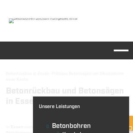
Betonrückbau in Essen: Präzises Betonsägen am Glockenturm
einer Kirche
BETONBOHREN
Betonrückbau und Betonsägen
BETONSÄGEN/
WANDSÄGEN
in Essen
Unsere Leistungen
Betonbohren
In
Essen
stand der Rückbau eines markanten
Stahlbetonglockenturms
im Mittelpunkt unserer Arbeiten. Der