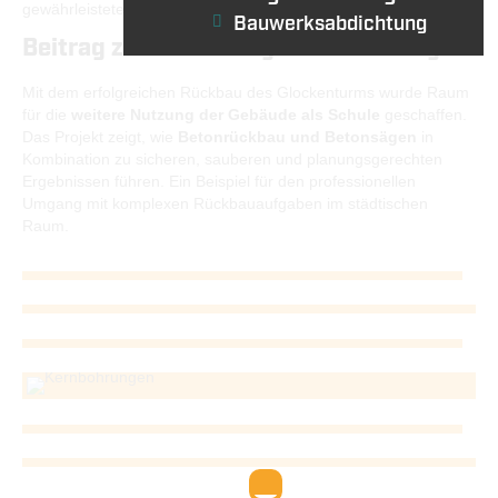
gewährleisteten den reibungslosen Ablauf.
Bauwerksabdichtung
Beitrag zur nachhaltigen Umnutzung
Mit dem erfolgreichen Rückbau des Glockenturms wurde Raum
für die
weitere Nutzung der Gebäude als Schule
geschaffen.
Das Projekt zeigt, wie
Betonrückbau und Betonsägen
in
Kombination zu sicheren, sauberen und planungsgerechten
Ergebnissen führen. Ein Beispiel für den professionellen
Umgang mit komplexen Rückbauaufgaben im städtischen
Raum.