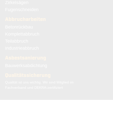
Zirkelsägen
Fugenschneiden
Abbrucharbeiten
Navigation
Betonrückbau
überspringen
Komplettabbruch
Teilabbruch
Industrieabbruch
Asbestsanierung
Navigation
Bauwerksabdichtung
überspringen
Qualitätssicherung
Qualität ist uns wichtig. Wir sind Mitglied im
Fachverband und DEKRA-zertifiziert
©2026 BBS Herten GmbH | Web Programmierung: