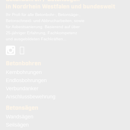
in Nordrhein Westfalen und bundesweit
Ihr Profi für alle Betonbohr-, Betonsäge-,
Betonschneid- und Abbrucharbeiten, sowie
für Asbestsanierung. Basierend auf über
25-jähriger Erfahrung, Fachkompetenz
und ausgebildeten Fachkräften...
Betonbohren
Navigation
Kernbohrungen
überspringen
Endlosbohrungen
Verbundanker
Anschlussbewehrung
Betonsägen
Navigation
Wandsägen
überspringen
Seilsägen