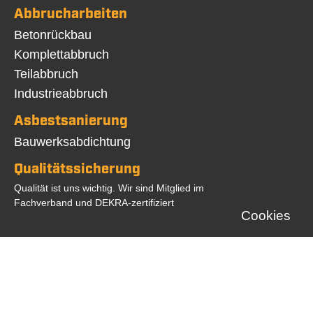
Abbrucharbeiten
Navigation
Betonrückbau
überspringen
Komplettabbruch
Teilabbruch
Industrieabbruch
Asbestsanierung
Navigation
Bauwerksabdichtung
überspringen
Qualitätssicherung
Qualität ist uns wichtig. Wir sind Mitglied im
Fachverband und DEKRA-zertifiziert
Cookies
©2026 BBS Herten GmbH | Web Programmierung:
Zahn Internet Consult
Navigation
Startseite
Kontakt
Impressum
Datenschutz
AGB
überspringen
Beiträge
FAQ
Cookie Einstellungen
Statistik