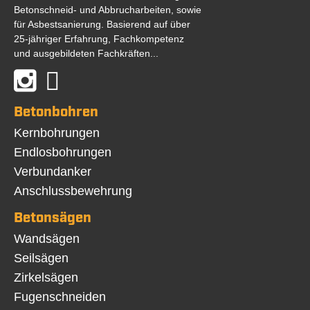
Betonschneid- und Abbrucharbeiten, sowie
für Asbestsanierung. Basierend auf über
25-jähriger Erfahrung, Fachkompetenz
und ausgebildeten Fachkräften...
Betonbohren
Navigation
Kernbohrungen
überspringen
Endlosbohrungen
Verbundanker
Anschlussbewehrung
Betonsägen
Navigation
Wandsägen
überspringen
Seilsägen
Zirkelsägen
Fugenschneiden