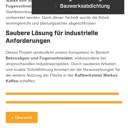
Stärke von 50 cm
. Mit modernster
Wandsäge- und
Bauwerksabdichtung
Fugenschneidtechnik
konnten auch diese massiven
Stahlbetonbauteile präzise geschnitten und für den Abtransport
vorbereitet werden. Dank dieser Technik wurde die Arbeit
termingerecht und planungssicher abgeschlossen.
Saubere Lösung für industrielle
Anforderungen
Dieses Projekt verdeutlicht unsere Kompetenz im Bereich
Betonsägen und Fugenschneiden
, insbesondere bei
anspruchsvollen Industrieprojekten. Durch sauberes Arbeiten
und exakte Schnittführung konnten wir die Voraussetzungen für
die weitere Nutzung der Fläche in der
Kaffeerösterei Markus
Kaffee
schaffen.
« Übersicht