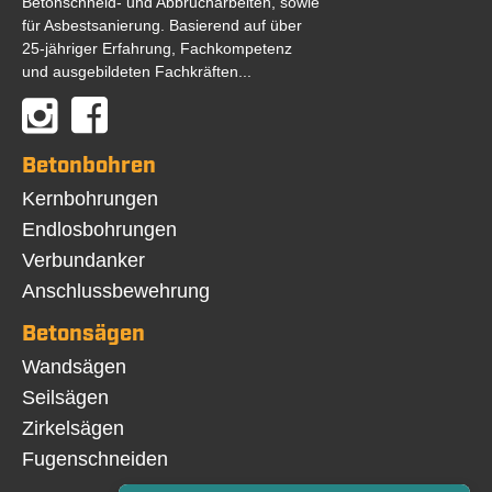
Betonschneid- und Abbrucharbeiten, sowie
für Asbestsanierung. Basierend auf über
25-jähriger Erfahrung, Fachkompetenz
und ausgebildeten Fachkräften...
Betonbohren
Navigation
Kernbohrungen
überspringen
Endlosbohrungen
Verbundanker
Anschlussbewehrung
Betonsägen
Navigation
Wandsägen
überspringen
Seilsägen
Zirkelsägen
Fugenschneiden