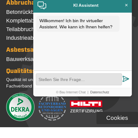
Abbrucharbeiten
×
KI Assistent
Navigation
Betonrückbau
überspringen
Komplettabbruch
Willkommen! Ich bin Ihr virtueller
Assistent. Wie kann ich Ihnen helfen?
Teilabbruch
Industrieabbruch
Asbestsanierung
Navigation
Bauwerksabdichtung
überspringen
Qualitätssicherung
Qualität ist uns wichtig. Wir sind Mitglied im
Fachverband und DEKRA-zertifiziert
© Bau Internet Chat
|
Datenschutz
Cookies
©2026 BBS Herten GmbH | Web Programmierung: