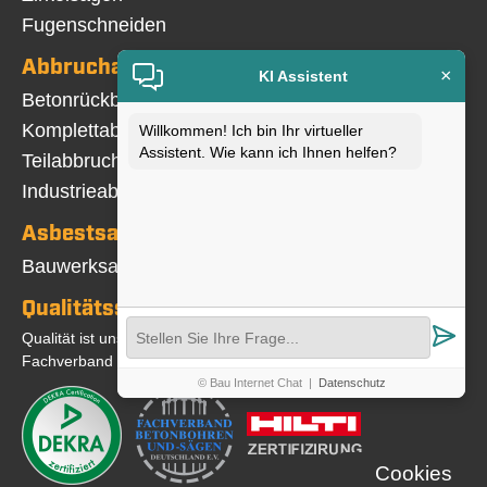
Fugenschneiden
Abbrucharbeiten
×
KI Assistent
Navigation
Betonrückbau
überspringen
Komplettabbruch
Willkommen! Ich bin Ihr virtueller
Assistent. Wie kann ich Ihnen helfen?
Teilabbruch
Industrieabbruch
Asbestsanierung
Navigation
Bauwerksabdichtung
überspringen
Qualitätssicherung
Qualität ist uns wichtig. Wir sind Mitglied im
Fachverband und DEKRA-zertifiziert
© Bau Internet Chat
|
Datenschutz
Cookies