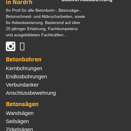
in Nordrhein Westfalen und bundesweit
Ihr Profi für alle Betonbohr-, Betonsäge-,
Betonschneid- und Abbrucharbeiten, sowie
für Asbestsanierung. Basierend auf über
25-jähriger Erfahrung, Fachkompetenz
und ausgebildeten Fachkräften...
Betonbohren
Navigation
Kernbohrungen
überspringen
Endlosbohrungen
Verbundanker
Anschlussbewehrung
Betonsägen
Navigation
Wandsägen
überspringen
Seilsägen
Zirkelsägen