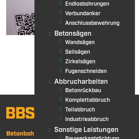
Endlosbohrungen
Verbundanker
Anschlussbewehrung
Betonsägen
Wandsägen
Seilsägen
Zirkelsägen
Fugenschneiden
Abbrucharbeiten
Betonrückbau
Komplettabbruch
Teilabbruch
Industrieabbruch
Sonstige Leistungen
Betonbohren / Betonsägen
Bauwerksabdichtung