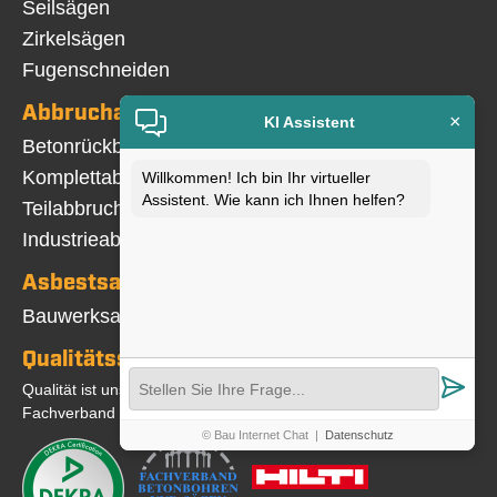
überspringen
Seilsägen
Zirkelsägen
Fugenschneiden
Abbrucharbeiten
×
KI Assistent
Navigation
Betonrückbau
überspringen
Komplettabbruch
Willkommen! Ich bin Ihr virtueller
Assistent. Wie kann ich Ihnen helfen?
Teilabbruch
Industrieabbruch
Asbestsanierung
Navigation
Bauwerksabdichtung
überspringen
Qualitätssicherung
Qualität ist uns wichtig. Wir sind Mitglied im
Fachverband und DEKRA-zertifiziert
© Bau Internet Chat
|
Datenschutz