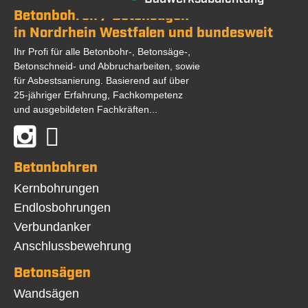
Betonbohren / Betonsägen
in Nordrhein Westfalen und bundesweit
Ihr Profi für alle Betonbohr-, Betonsäge-,
Betonschneid- und Abbrucharbeiten, sowie
für Asbestsanierung. Basierend auf über
25-jähriger Erfahrung, Fachkompetenz
und ausgebildeten Fachkräften...
Betonbohren
Navigation
Kernbohrungen
überspringen
Endlosbohrungen
Verbundanker
Anschlussbewehrung
Betonsägen
Navigation
Wandsägen