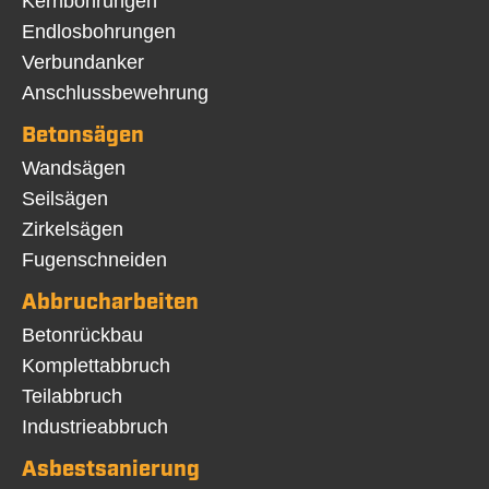
Navigation
Kernbohrungen
überspringen
Endlosbohrungen
Verbundanker
Anschlussbewehrung
Betonsägen
Navigation
Wandsägen
überspringen
Seilsägen
Zirkelsägen
Fugenschneiden
Abbrucharbeiten
Navigation
Betonrückbau
überspringen
Komplettabbruch
Teilabbruch
Industrieabbruch
Asbestsanierung