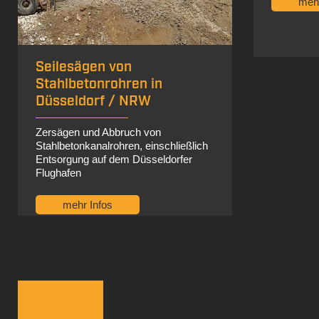
mehr Infos
Seilsäg
NRW
Abtrennen
unter Was
mehr