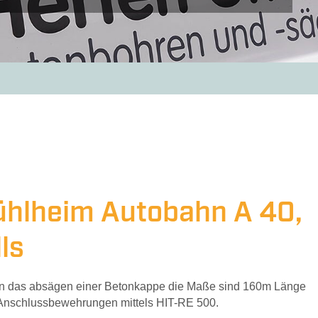
chlussbewehrung
Fugenschneiden
Industr
ühlheim Autobahn A 40,
ls
hin das absägen einer Betonkappe die Maße sind 160m Länge
 Anschlussbewehrungen mittels HIT-RE 500.