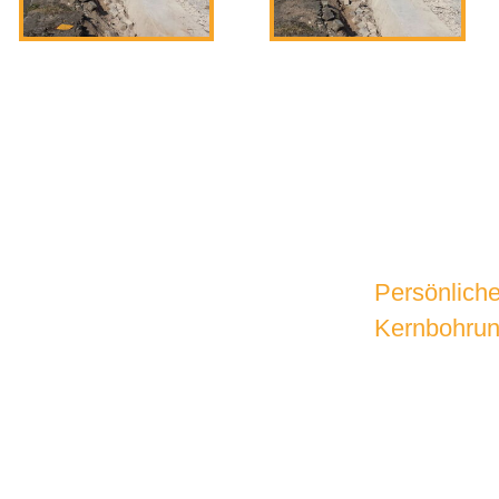
Persönlich
Kernbohru
SPREC