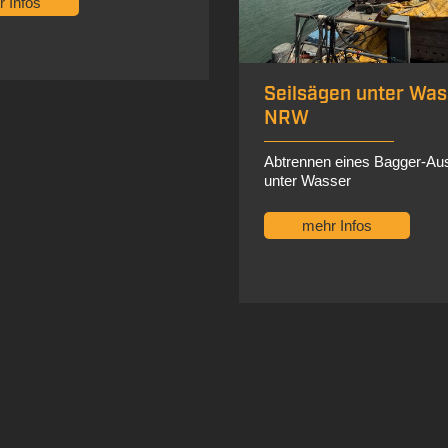
en unter Wasser in
Seilsägearbeiten in
Grevenbroich NRW
 eines Bagger-Auslegers
Umfangreiche Sägearbeiten 
ser
Seilsäge
 Infos
mehr Infos