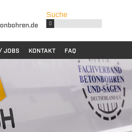
Suche
Suchbegriffe
onbohren.de
/ JOBS
KONTAKT
FAQ
harbeiten
Sonstige
Leistungen
ckbau
Bauwerksabdichtung
tabbruch
ruch