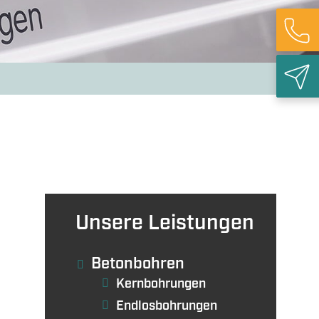
ieabbruch
Rück
Unsere Leistungen
Betonbohren
Kernbohrungen
Endlosbohrungen