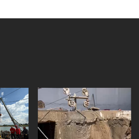
Zirkelsägen in Düsseldorf
Nordrhein-Westfalen
Ausführung einer kreisrunden Öffnung
mit 1,5m Durchmesser