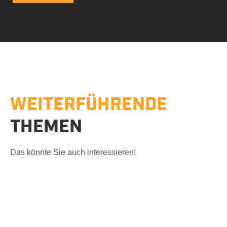
Betonsägen
WEITERFÜHRENDE
Wandsägen in
THEMEN
Beton, Stahlbeton,
Naturstein &
Das könnte Sie auch interessieren!
Mauerwerk