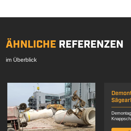
ÄHNLICHE
REFERENZEN
im Überblick
Demontage- und
Sägearbeiten in Bochum
Demontage- und Sägearbeiten am
Knappschaftskrankenhaus Bochum