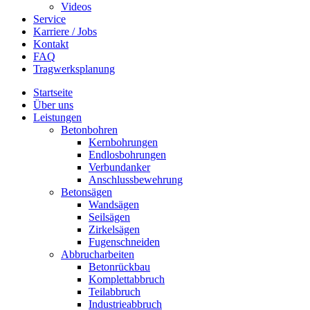
Videos
Service
Karriere / Jobs
Kontakt
FAQ
Tragwerksplanung
Startseite
Über uns
Leistungen
Betonbohren
Kernbohrungen
Endlosbohrungen
Verbundanker
Anschlussbewehrung
Betonsägen
Wandsägen
Seilsägen
Zirkelsägen
Fugenschneiden
Abbrucharbeiten
Betonrückbau
Komplettabbruch
Teilabbruch
Industrieabbruch