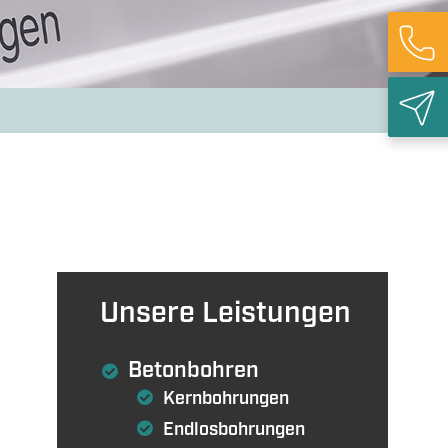
ieabbruch
Rück
Unsere Leistungen
Betonbohren
Kernbohrungen
Endlosbohrungen