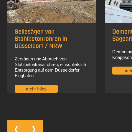
Demontage- und
Seilsäg
Sägearbeiten in Bochum
NRW
Demontage- und Sägearbeiten am
Abtrennen
Knappschaftskrankenhaus Bochum
unter Was
mehr Infos
mehr