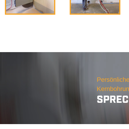
Persönlich
Kernbohru
SPREC