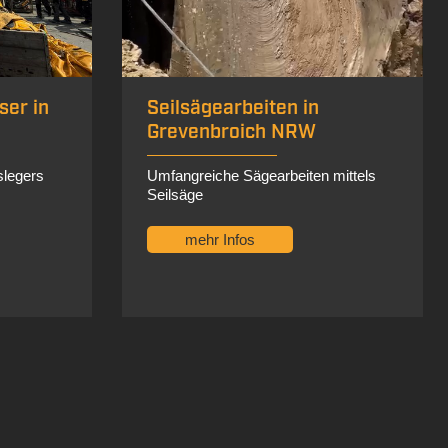
Zirkelsägen in Düsseldorf
Nordrhein-Westfalen
mittels
Ausführung einer kreisrunden Öffnung
mit 1,5m Durchmesser
mehr Infos