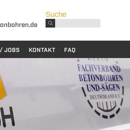
Suche
Suchbegriffe
onbohren.de
/ JOBS
KONTAKT
FAQ
harbeiten
Sonstige
Leistungen
ckbau
Bauwerksabdichtung
tabbruch
ruch