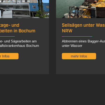
en unter Wasser in
Seilsägearbeiten in
Grevenbroich NRW
 eines Bagger-Auslegers
Umfangreiche Sägearbeiten 
ser
Seilsäge
 Infos
mehr Infos