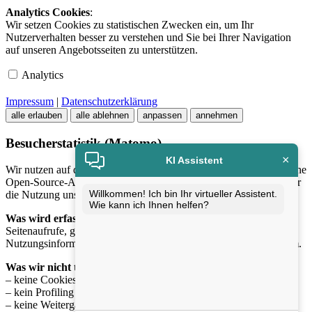
Analytics Cookies
:
Wir setzen Cookies zu statistischen Zwecken ein, um Ihr
Nutzerverhalten besser zu verstehen und Sie bei Ihrer Navigation
auf unseren Angebotsseiten zu unterstützen.
Analytics
Impressum
|
Datenschutzerklärung
alle erlauben
alle ablehnen
anpassen
annehmen
Besucherstatistik (Matomo)
×
KI Assistent
Wir nutzen auf dieser Website
Matomo
, eine datenschutzfreundliche
Open-Source-Analyse-Software, um anonymisierte Statistiken über
Willkommen! Ich bin Ihr virtueller Assistent.
die Nutzung unserer Website zu erhalten.
Wie kann ich Ihnen helfen?
Was wird erfasst?
Seitenaufrufe, genutzte Geräteklassen und allgemeine
Nutzungsinformationen – ausschliesslich in
anonymisierter Form
.
Was wir nicht tun:
– keine Cookies zur Wiedererkennung
– kein Profiling einzelner Nutzer
– keine Weitergabe der Daten an Dritte