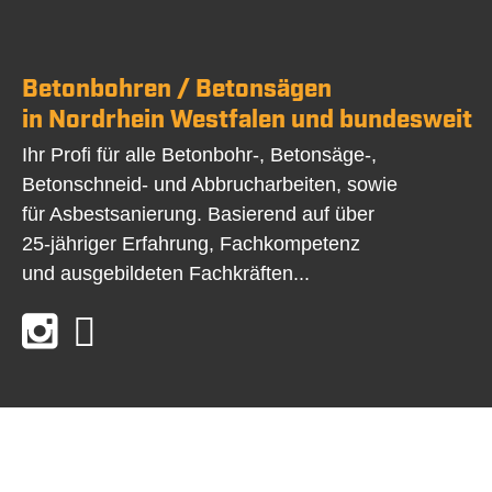
Betonbohren / Betonsägen
in Nordrhein Westfalen und bundesweit
Ihr Profi für alle Betonbohr-, Betonsäge-,
Betonschneid- und Abbrucharbeiten, sowie
für Asbestsanierung. Basierend auf über
25-jähriger Erfahrung, Fachkompetenz
und ausgebildeten Fachkräften...
©2026 BBS Herten GmbH | Web Programmierung:
Zahn I
Navigation
Startseite
Kontakt
Impressum
Datenschutz
AGB
Bei