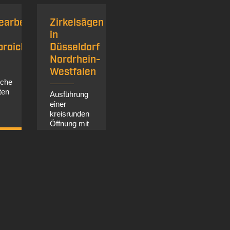
earbeiten
Zirkelsägen
Betonsägen
Se
in
in
v
broich
Düsseldorf
Dortmund,
St
Nordrhein-
Ruhrgebiet
in
Westfalen
NRW
Dü
iche
/
ten
Ausführung
Kläranlage
einer
Dortmund
Ze
kreisrunden
zweiter
Ab
Öffnung mit
Bauabschnitt
Sta
1,5m
 Infos
ein
Durchmesser
En
mehr Infos
au
Düs
mehr Infos
Fl