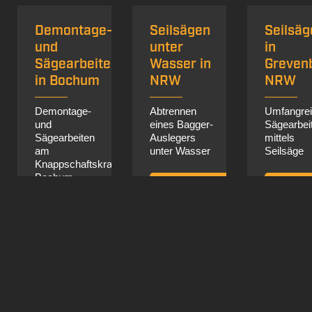
Demontage-
Seilsägen
Seilsäg
und
unter
in
ohren
Sägearbeiten
Wasser in
Greven
in Bochum
NRW
NRW
Demontage-
Abtrennen
Umfangre
und
eines Bagger-
Sägearbei
Sägearbeiten
Auslegers
mittels
am
unter Wasser
Seilsäge
Knappschaftskrankenhaus
ohren,
Bochum
mehr Infos
mehr
mehr Infos