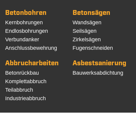
Betonbohren
Betonsägen
Navigation
Navigation
Kernbohrungen
Wandsägen
überspringen
überspringen
Endlosbohrungen
Seilsägen
Verbundanker
Zirkelsägen
Anschlussbewehrung
Fugenschneiden
Abbrucharbeiten
Asbestsanierung
Navigation
Navigation
Betonrückbau
Bauwerksabdichtung
überspringen
überspringen
Komplettabbruch
Teilabbruch
Industrieabbruch
nternet Consult
träge
FAQ
Cookie Einstellungen
Statistik