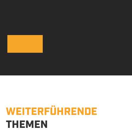
Betonsägen
WEITERFÜHRENDE
Wandsägen in
THEMEN
Beton, Stahlbeton,