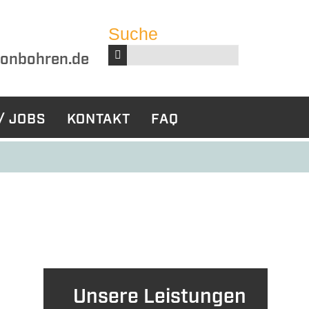
Suche
Suchbegriffe
onbohren.de
/ JOBS
KONTAKT
FAQ
harbeiten
Sonstige
Leistungen
ckbau
Bauwerksabdichtung
tabbruch
Unsere Leistungen
ruch