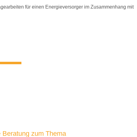
chlussbewehrung
Fugenschneiden
Industr
sägearbeiten für einen Energieversorger im Zusammenhang mit
•
e Beratung zum Thema