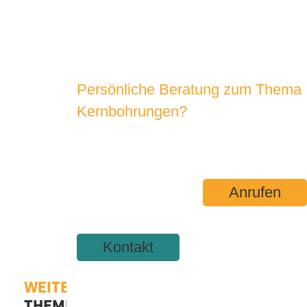
Persönliche Beratung zum Thema
Kernbohrungen?
SPRECHEN SIE UNS AN!
Anrufen
Kontakt
WEITERFÜHRENDE
THEMEN