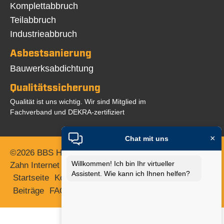
überspringen
Komplettabbruch
Teilabbruch
Industrieabbruch
Asbestsanierung
Navigation
Bauwerksabdichtung
überspringen
Qualitätssicherung
Qualität ist uns wichtig. Wir sind Mitglied im
Fachverband und DEKRA-zertifiziert
×
Chat mit uns
©2026 BBS Herten GmbH | Web Programmierung:
Willkommen! Ich bin Ihr virtueller
Zahn Internet Consult
Assistent. Wie kann ich Ihnen helfen?
Navigation
Startseite
Kontakt
Impressum
Datenschutz
AGB
überspringen
Beiträge
FAQ
Cookie Einstellungen
Statistik