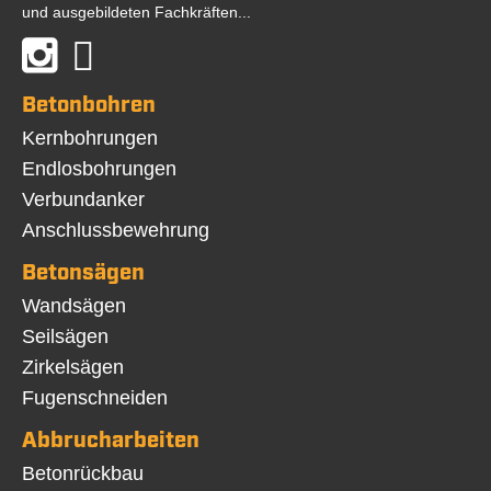
und ausgebildeten Fachkräften...
Betonbohren
Navigation
Kernbohrungen
überspringen
Endlosbohrungen
Verbundanker
Anschlussbewehrung
Betonsägen
Navigation
Wandsägen
überspringen
Seilsägen
Zirkelsägen
Fugenschneiden
Abbrucharbeiten
Navigation
Betonrückbau